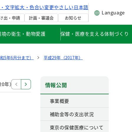
げ・文字拡大・色合い変更
やさしい日本語
Language
け出・申請
計画・審議会
お知らせ
環境の衛生・動物愛護
保健・医療を支える体制づくり
和5年6月分まで）
平成29年（2017年）
20年）
平成31年（2019年）
平成30年（2018年）
情報公開
事業概要
補助金等の支出状況
東京の保健医療について