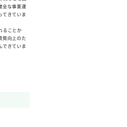
健全な事業運
ってきていま
れることか
資質向上のた
んできていま