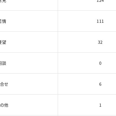
意見
124
苦情
111
要望
32
相談
0
合せ
6
の他
1