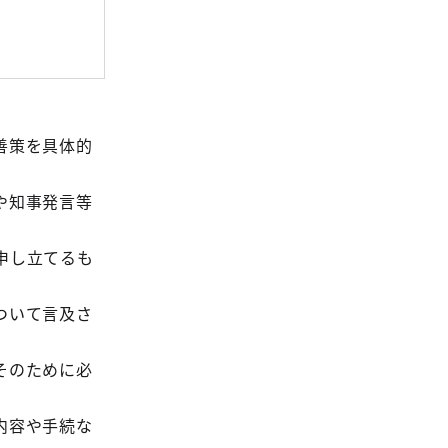
善策を具体的
や知事発言等
申し立てるも
ついて言及さ
そのために必
内容や手続な