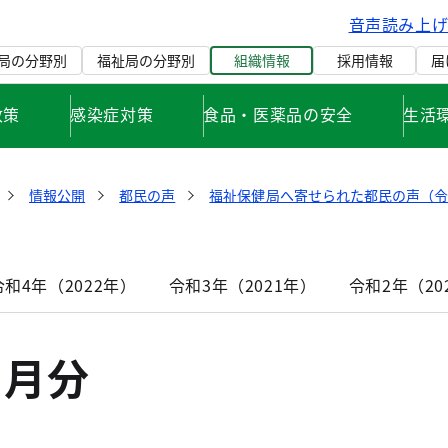
音声読み上
局の分野別
福祉局の分野別
組織情報
採用情報
届
政策
感染症対策
食品・医薬品の安全
生活
情報公開
都民の声
福祉保健局へ寄せられた都民の声（令
令和4年（2022年）
令和3年（2021年）
令和2年（20
3月分