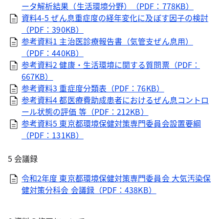
ータ解析結果（生活環境分野）（PDF：778KB）
資料4-5 ぜん息重症度の経年変化に及ぼす因子の検討
（PDF：390KB）
参考資料1 主治医診療報告書（気管支ぜん息用）
（PDF：440KB）
参考資料2 健康・生活環境に関する質問票（PDF：
667KB）
参考資料3 重症度分類表（PDF：76KB）
参考資料4 都医療費助成患者におけるぜん息コントロ
ール状態の評価 等（PDF：212KB）
参考資料5 東京都環境保健対策専門委員会設置要綱
（PDF：131KB）
5 会議録
令和2年度 東京都環境保健対策専門委員会 大気汚染保
健対策分科会 会議録（PDF：438KB）