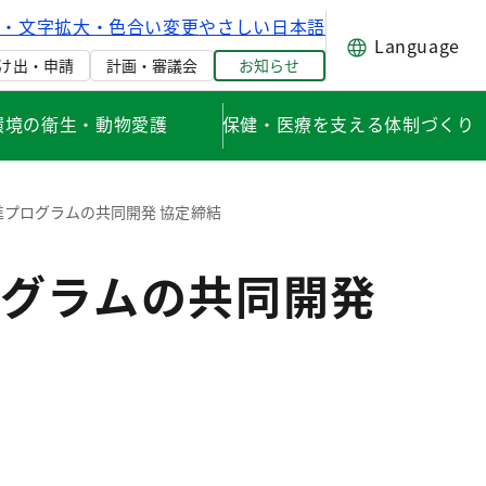
げ・文字拡大・色合い変更
やさしい日本語
Language
け出・申請
計画・審議会
お知らせ
環境の衛生・動物愛護
保健・医療を支える体制づくり
プログラムの共同開発 協定締結
グラムの共同開発