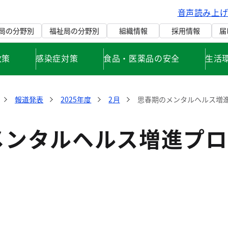
音声読み上
局の分野別
福祉局の分野別
組織情報
採用情報
届
政策
感染症対策
食品・医薬品の安全
生活
報道発表
2025年度
2月
思春期のメンタルヘルス増進
メンタルヘルス増進プロ