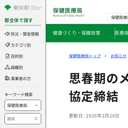
コンテンツにスキップ
保健医療
都全体で探す
健康づくり・保健政策
医療
防災・緊急情報
カテゴリ別
保健医療局トップ
お知らせ
目的別
組織別
思春期の
事業者の方
協定締結
キーワード検索
更新日
2026年2月20日