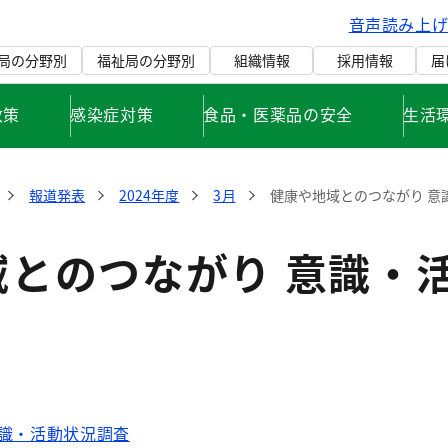
音声読み上
局の分野別
福祉局の分野別
組織情報
採用情報
届
政策
感染症対策
食品・医薬品の安全
生活
報道発表
2024年度
3月
健康や地域とのつながり 意
域とのつながり 意識・
意識・活動状況調査