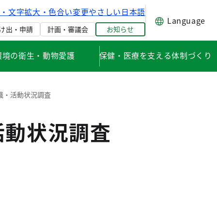
げ・文字拡大・色合い変更
やさしい日本語
Language
け出・申請
計画・審議会
お知らせ
環境の衛生・動物愛護
保健・医療を支える体制づくり
識・活動状況調査
活動状況調査