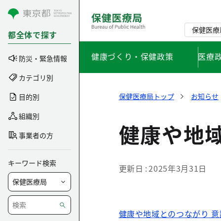
コンテンツにスキップ
保健医療
都全体で探す
健康づくり・保健政策
医療
防災・緊急情報
カテゴリ別
保健医療局トップ
お知らせ
目的別
組織別
健康や地
事業者の方
キーワード検索
更新日
2025年3月31日
健康や地域とのつながり 