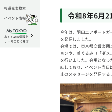
not t
報道発表検索
head
令和8年6月
bloc
イベント情報
and t
今年は、羽田エアポートガ
おすすめの情報を
を発信しました。
テーマごとに発信
会場では、東京都交響楽団
Man
ョンや、着ぐるみ（「ダメ
を行いました。会場となっ
結しており、イベント当日
止のメッセージを発信する