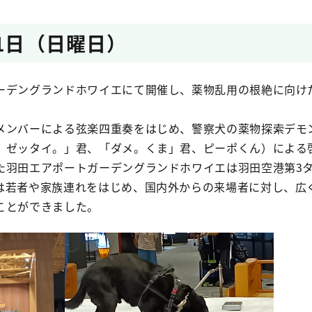
o allow some types of cookies. Click on the different category
ings to find out more and change our default settings. However,
21日（日曜日）
king some types of cookies may impact your experience of the site
he services we are able to offer.
ーデングランドホワイエにて開催し、薬物乱用の根絶に向け
Allow All
メンバーによる弦楽四重奏をはじめ、警察犬の薬物探索デモ
age Consent Preferences
。ゼッタイ。」君、「ダメ。くま」君、ピーポくん）による
た羽田エアポートガーデングランドホワイエは羽田空港第3
Strictly Necessary Cookies
Always Active
は若者や家族連れをはじめ、国内外からの来場者に対し、広
ことができました。
Performance Cookies