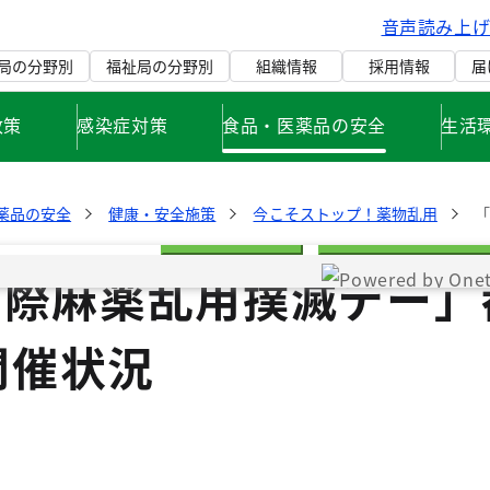
音声読み上
局の分野別
福祉局の分野別
組織情報
採用情報
届
政策
感染症対策
食品・医薬品の安全
生活
薬品の安全
健康・安全施策
今こそストップ！薬物乱用
「
Reject All
Confirm My Choic
国際麻薬乱用撲滅デー」
Cookie List
開催状況
vacy Preference Center
you visit any website, it may store or retrieve information on your
ser, mostly in the form of cookies. This information might be
t you, your preferences or your device and is mostly used to make
ite work as you expect it to. The information does not usually
Leg.Interest
Co
tly identify you, but it can give you a more personalized web
rience. Because we respect your right to privacy, you can choose