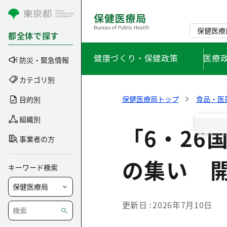
コンテンツにスキップ
保健医療
都全体で探す
健康づくり・保健政策
医療
防災・緊急情報
カテゴリ別
保健医療局トップ
食品・医
目的別
組織別
「6・26
事業者の方
の集い 
Pri
キーワード検索
When 
brow
abou
更新日
2026年7月10日
the s
direc
expe