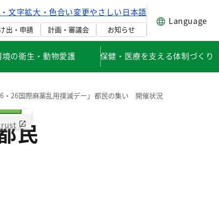
げ・文字拡大・色合い変更
やさしい日本語
Language
け出・申請
計画・審議会
お知らせ
環境の衛生・動物愛護
保健・医療を支える体制づくり
6・26国際麻薬乱用撲滅デー」都民の集い 開催状況
es
都民
nsent