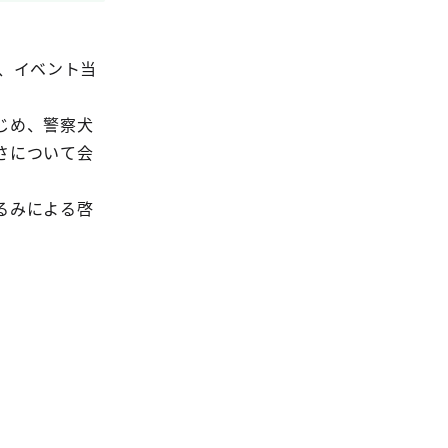
、イベント当
じめ、警察犬
さについて会
るみによる啓