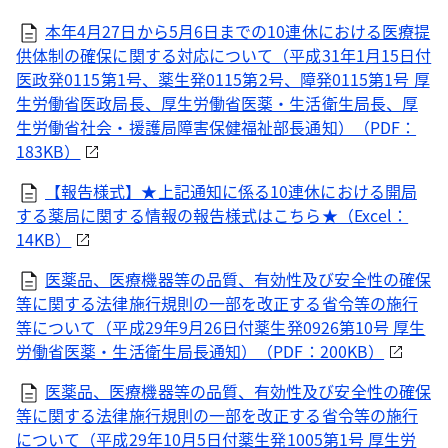
本年4月27日から5月6日までの10連休における医療提
供体制の確保に関する対応について（平成31年1月15日付
医政発0115第1号、薬生発0115第2号、障発0115第1号 厚
生労働省医政局長、厚生労働省医薬・生活衛生局長、厚
生労働省社会・援護局障害保健福祉部長通知）（PDF：
183KB）
【報告様式】★上記通知に係る10連休における開局
する薬局に関する情報の報告様式はこちら★（Excel：
14KB）
医薬品、医療機器等の品質、有効性及び安全性の確保
等に関する法律施行規則の一部を改正する省令等の施行
等について（平成29年9月26日付薬生発0926第10号 厚生
労働省医薬・生活衛生局長通知）（PDF：200KB）
医薬品、医療機器等の品質、有効性及び安全性の確保
等に関する法律施行規則の一部を改正する省令等の施行
について（平成29年10月5日付薬生発1005第1号 厚生労