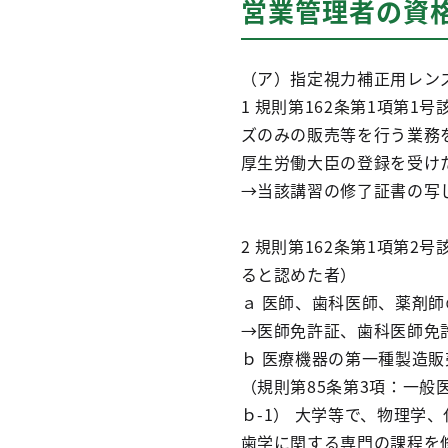
営業管理者の資
（ア）指定視力補正用レン
1 規則第162条第1項第
ズのみの販売等を行う業務
厚生労働大臣の登録を受け
→当該講習の修了証書の写
2 規則第162条第1項第
ると認めた者）
ａ 医師、歯科医師、薬剤
→医師免許証、歯科医師免
ｂ 医療機器の第一種製造
（規則第85条第3項：一般
ｂ-1） 大学等で、物理
歯学に関する専門の課程を