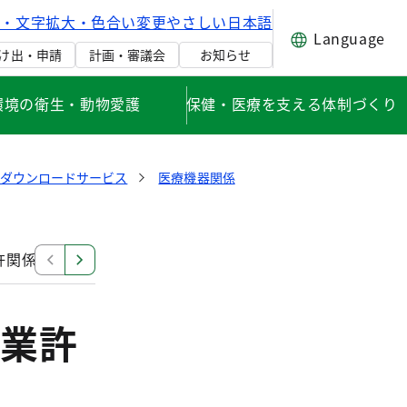
げ・文字拡大・色合い変更
やさしい日本語
Language
け出・申請
計画・審議会
お知らせ
環境の衛生・動物愛護
保健・医療を支える体制づくり
式ダウンロードサービス
医療機器関係
許関係
覚醒剤原料関係（医療機関・薬局）
毒物劇物
業許