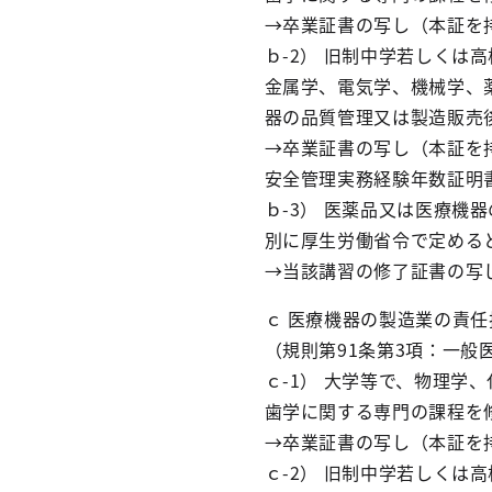
→卒業証書の写し（本証を
ｂ-2） 旧制中学若しく
金属学、電気学、機械学、
器の品質管理又は製造販売
→卒業証書の写し（本証を
安全管理実務経験年数証明
ｂ-3） 医薬品又は医療機
別に厚生労働省令で定める
→当該講習の修了証書の写
ｃ 医療機器の製造業の責
（規則第91条第3項：一般
ｃ-1） 大学等で、物理
歯学に関する専門の課程を
→卒業証書の写し（本証を
ｃ-2） 旧制中学若しく