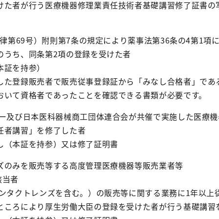
けた者が行う医療機器修理業責任技術者基礎講習修了証書の
法律第69号）附則第7条の規定により薬事法第36条の4第1項
のうち、同条第2項の登録を受けた者
本証を持参）
した登録販売者で販売従事登録証から「みなし合格者」であ
おいて資格者であったことを確認できる書類が必要です。
ター及び日本医科器械商工団体連合会が共催で実施した医療機
任者講習」を修了した者
し（本証を持参）又は修了証明書
ズのみを販売等する高度管理医療機器等販売業者等
該当者
コンタクトレンズを含む。）の販売等に関する業務に1年以上
ところにより厚生労働大臣の登録を受けた者が行う基礎講習