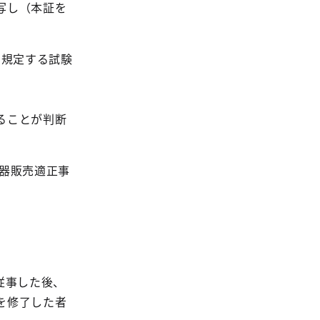
写し（本証を
に規定する試験
ることが判断
器販売適正事
従事した後、
を修了した者