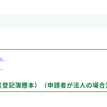
B）
）
（登記簿謄本）（申請者が法人の場合