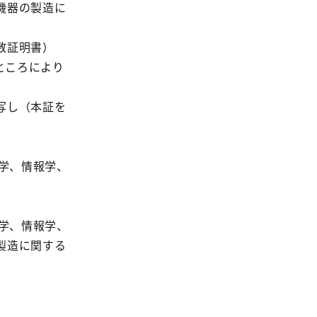
機器の製造に
数証明書）
ところにより
写し（本証を
工学、情報学、
工学、情報学、
製造に関する