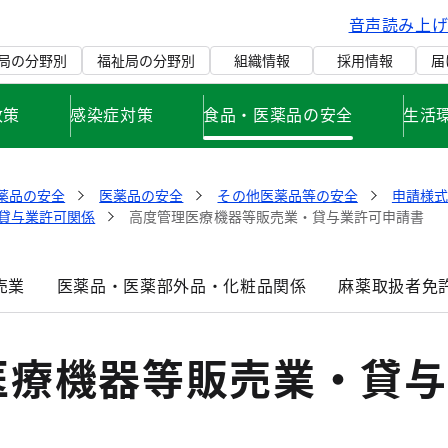
音声読み上
局の分野別
福祉局の分野別
組織情報
採用情報
届
政策
感染症対策
食品・医薬品の安全
生活
薬品の安全
医薬品の安全
その他医薬品等の安全
申請様
貸与業許可関係
高度管理医療機器等販売業・貸与業許可申請書
売業
医薬品・医薬部外品・化粧品関係
麻薬取扱者免
医療機器等販売業・貸与