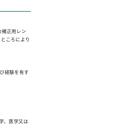
力補正用レン
るところにより
及び経験を有す
薬学、医学又は