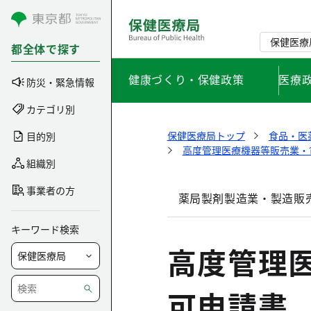
コンテンツにスキップ
保健医療
都全体で探す
健康づくり・保健政策
医療
防災・緊急情報
カテゴリ別
保健医療局トップ
食品・医
目的別
高度管理医療機器等販売業・
組織別
事業者の方
薬局製剤製造業・製造販
キーワード検索
高度管理
可申請書