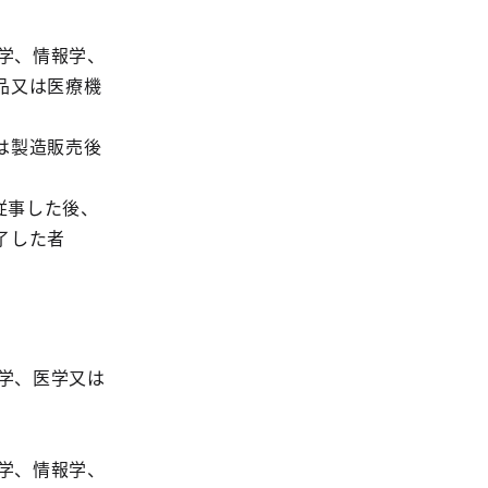
工学、情報学、
品又は医療機
は製造販売後
従事した後、
了した者
薬学、医学又は
工学、情報学、