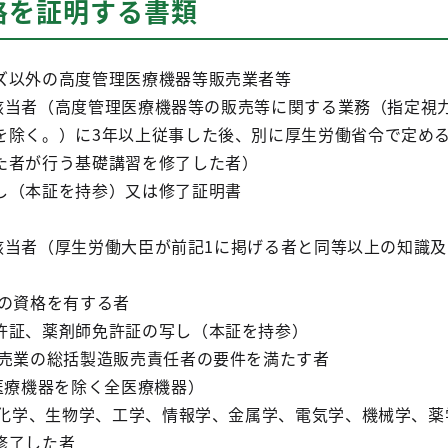
格を証明する書類
ズ以外の高度管理医療機器等販売業者等
1号該当者（高度管理医療機器等の販売等に関する業務（指定視
を除く。）に3年以上従事した後、別に厚生労働省令で定め
た者が行う基礎講習を修了した者）
し（本証を持参）又は修了証明書
2号該当者（厚生労働大臣が前記1に掲げる者と同等以上の知識
師の資格を有する者
許証、薬剤師免許証の写し（本証を持参）
販売業の総括製造販売責任者の要件を満たす者
医療機器を除く全医療機器）
学、化学、生物学、工学、情報学、金属学、電気学、機械学、
修了した者