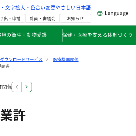
げ・文字拡大・色合い変更
やさしい日本語
Language
け出・申請
計画・審議会
お知らせ
環境の衛生・動物愛護
保健・医療を支える体制づくり
式ダウンロードサービス
医療機器関係
申請書
許関係
覚醒剤原料関係（医療機関・薬局）
毒物劇物
業許