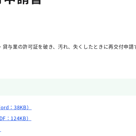
・貸与業の許可証を破き、汚れ、失くしたときに再交付申請
rd：38KB）
F：124KB）
）