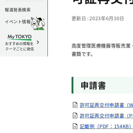
報道発表検索
更新日
2023年6月30日
イベント情報
おすすめの情報を
高度管理医療機器等販売業
テーマごとに発信
書類です。
申請書
許可証再交付申請書（Wo
許可証再交付申請書（PD
記載例（PDF：154KB