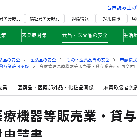
音声読み上
局の分野別
福祉局の分野別
組織情報
採用情報
届
政策
感染症対策
食品・医薬品の安全
生活
薬品の安全
医薬品の安全
その他医薬品等の安全
申請様
貸与業許可関係
高度管理医療機器等販売業・貸与業許可証再交付
売業
医薬品・医薬部外品・化粧品関係
麻薬取扱者免
医療機器等販売業・貸与
付申請書