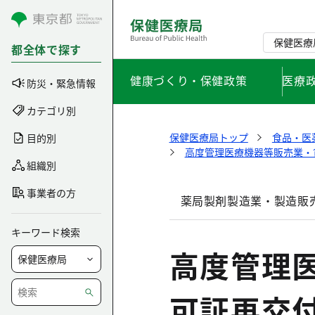
コンテンツにスキップ
保健医療
都全体で探す
健康づくり・保健政策
医療
防災・緊急情報
カテゴリ別
保健医療局トップ
食品・医
目的別
高度管理医療機器等販売業・
組織別
事業者の方
薬局製剤製造業・製造販
キーワード検索
高度管理
可証再交