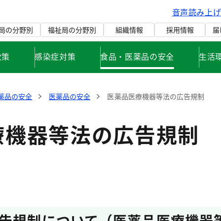
音声読み上
局の分野別
福祉局の分野別
組織情報
採用情報
届
政策
感染症対策
食品・医薬品の安全
生活
薬品の安全
医薬品の安全
医薬品医療機器等法の広告規制
療機器等法の広告規制
告規制について（医薬品医療機器