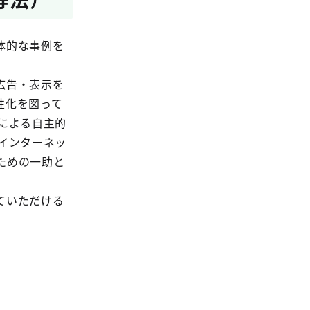
体的な事例を
広告・表示を
性化を図って
による自主的
インターネッ
ための一助と
ていただける