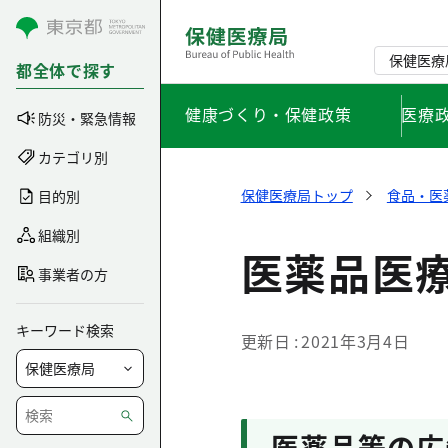
コンテンツにスキップ
保健医療
都全体で探す
健康づくり・保健政策
医療
防災・緊急情報
カテゴリ別
保健医療局トップ
食品・医
目的別
組織別
医薬品医
事業者の方
キーワード検索
更新日
2021年3月4日
医薬品等の広