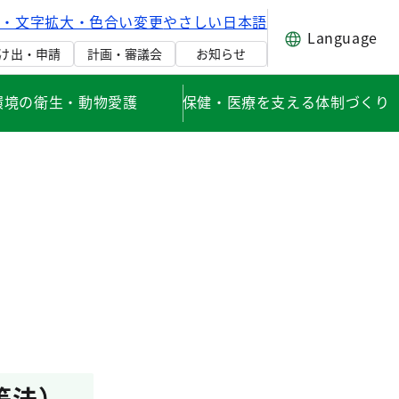
げ・文字拡大・色合い変更
やさしい日本語
Language
け出・申請
計画・審議会
お知らせ
環境の衛生・動物愛護
保健・医療を支える体制づくり
等法）